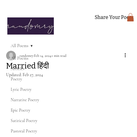
Share Your Poem
All Poems
randomry
Feb 14, 2024
1 min read
All Poems
Married हिंदी
Articles
Updated:
Feb 27, 2024
Poetry
Lyric Poetry
Narrative Poetry
Epic Poetry
Satirical Poetry
Pastoral Poetry