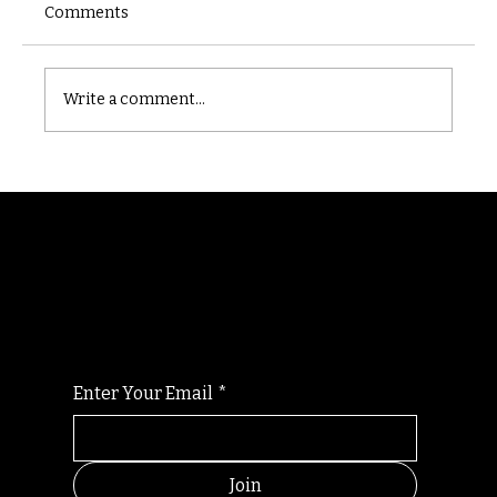
Comments
Castle catacomb
Write a comment...
Randomry
For the latest Fine Blooms news and
information
Enter Your Email
*
Join